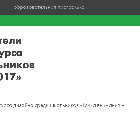
образовательная программа
тели
урса
ьников
017»
урса дизайна среди школьников «Точка внимания –